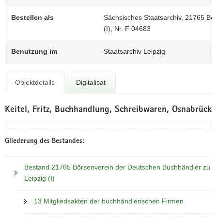
N
a
Bestellen als
Sächsisches Staatsarchiv, 21765 Bö
v
(I), Nr. F 04683
i
g
Benutzung im
Staatsarchiv Leipzig
a
t
i
Objektdetails
Digitalisat
o
n
Keitel, Fritz, Buchhandlung, Schreibwaren, Osnabrück
Gliederung des Bestandes:
Bestand 21765 Börsenverein der Deutschen Buchhändler zu
Leipzig (I)
13 Mitgliedsakten der buchhändlerischen Firmen