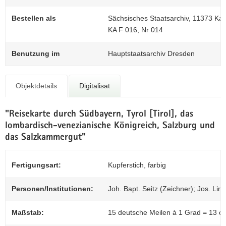
N
Z
a
0
Bestellen als
Sächsisches Staatsarchiv, 11373 Ka
v
KA F 016, Nr 014
i
g
Benutzung im
Hauptstaatsarchiv Dresden
a
t
i
Objektdetails
Digitalisat
o
n
"Reisekarte durch Südbayern, Tyrol [Tirol], das
lombardisch-venezianische Königreich, Salzburg und
das Salzkammergut"
Fertigungsart:
Kupferstich, farbig
Personen/Institutionen:
Joh. Bapt. Seitz (Zeichner); Jos. L
Maßstab:
15 deutsche Meilen à 1 Grad = 13 c