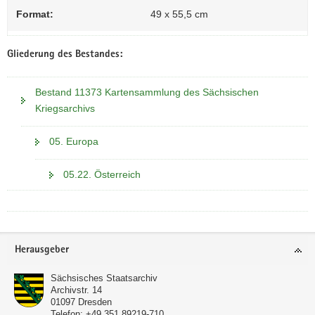
Format:
49 x 55,5 cm
Gliederung des Bestandes:
Bestand 11373 Kartensammlung des Sächsischen
Kriegsarchivs
05. Europa
05.22. Österreich
Footer-
Herausgeber
Bereich
Sächsisches Staatsarchiv
Archivstr. 14
01097
Dresden
Telefon:
+49 351 89219-710