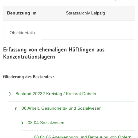
N
a
Benutzung im
Staatsarchiv Leipzig
v
i
g
Objektdetails
a
t
Erfassung von ehemaligen Häftlingen aus
i
Konzentrationslagern
o
n
Gliederung des Bestandes:
Bestand 20232 Kreistag / Kreisrat Döbeln
08 Arbeit, Gesundheits- und Sozialwesen
08.04 Sozialwesen
08.04.06 Anerkennung und Betreuung von Opfern