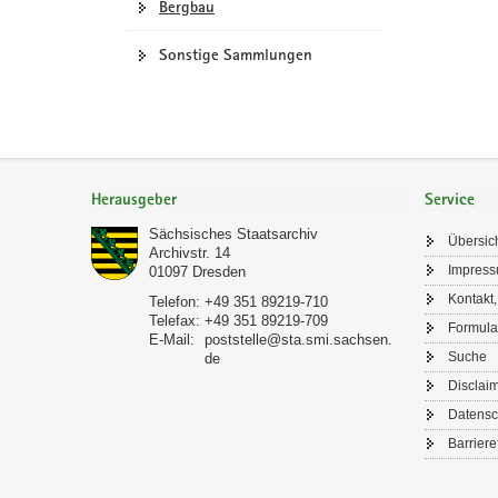
Bergbau
Sonstige Sammlungen
Footer-
Bereich
Herausgeber
Service
Sächsisches Staatsarchiv
Übersic
Archivstr. 14
Impres
01097
Dresden
Kontakt,
Telefon:
+49 351 89219-710
Telefax:
+49 351 89219-709
Formula
E-Mail:
poststelle@sta.smi.sachsen.
Suche
de
Disclai
Datensc
Barriere