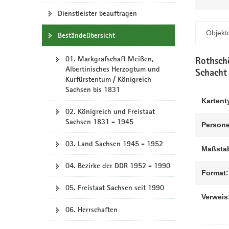
N
a
Dienstleister beauftragen
v
Objektd
Beständeübersicht
i
g
01. Markgrafschaft Meißen,
a
Rothsch
Albertinisches Herzogtum und
t
Schacht
Kurfürstentum / Königreich
i
Sachsen bis 1831
o
Kartent
n
02. Königreich und Freistaat
Sachsen 1831 - 1945
Persone
03. Land Sachsen 1945 - 1952
Maßsta
04. Bezirke der DDR 1952 - 1990
Format:
05. Freistaat Sachsen seit 1990
Verweis
06. Herrschaften