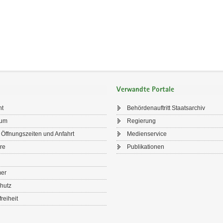
Verwandte Portale
ht
Behördenauftritt Staatsarchiv
sum
Regierung
 Öffnungszeiten und Anfahrt
Medienservice
re
Publikationen
mer
hutz
freiheit