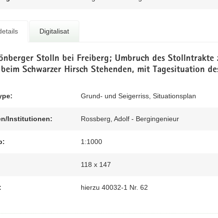
etails
Digitalisat
önberger Stolln bei Freiberg; Umbruch des Stollntrakte
 beim Schwarzer Hirsch Stehenden, mit Tagesituation de
ype:
Grund- und Seigerriss, Situationsplan
n/Institutionen:
Rossberg, Adolf - Bergingenieur
b:
1:1000
118 x 147
:
hierzu 40032-1 Nr. 62