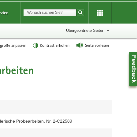
Suchbegriff
rvice
Suche starten
Übergeordnete Seiten
tgröße anpassen
Kontrast erhöhen
Seite vorlesen
Feedbac
rbeiten
derische Probearbeiten, Nr. 2-C22589
Z
0