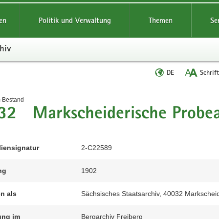
reifende
en
Politik und Verwaltung
Themen
Se
hiv
Sprache
DE
Schrif
wechseln
t
m Bestand
32 Markscheiderische Probea
liensignatur
2-C22589
ng
1902
en als
Sächsisches Staatsarchiv, 40032 Markschei
ung im
Bergarchiv Freiberg