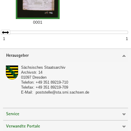
1
1
Footer-
Herausgeber
Bereich
Sächsisches Staatsarchiv
Archivstr. 14
01097
Dresden
Telefon:
+49 351 89219-710
Telefax:
+49 351 89219-709
E-Mail:
poststelle@sta.smi.sachsen.de
Service
Verwandte Portale