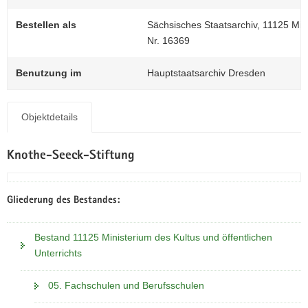
N
0
a
Bestellen als
Sächsisches Staatsarchiv, 11125 Mini
v
Nr. 16369
i
g
Benutzung im
Hauptstaatsarchiv Dresden
a
t
i
Objektdetails
o
n
Knothe-Seeck-Stiftung
Gliederung des Bestandes:
Bestand 11125 Ministerium des Kultus und öffentlichen
Unterrichts
05. Fachschulen und Berufsschulen