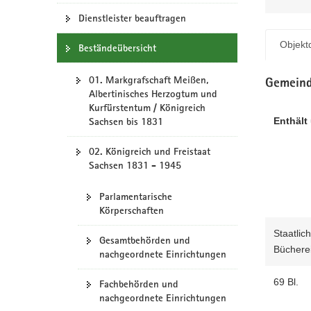
N
a
Dienstleister beauftragen
v
Objektd
Beständeübersicht
i
g
01. Markgrafschaft Meißen,
a
Gemeind
Albertinisches Herzogtum und
t
Kurfürstentum / Königreich
i
Enthält 
Sachsen bis 1831
o
n
02. Königreich und Freistaat
Sachsen 1831 - 1945
Parlamentarische
Körperschaften
Staatlic
Gesamtbehörden und
Büchere
nachgeordnete Einrichtungen
69 Bl.
Fachbehörden und
nachgeordnete Einrichtungen