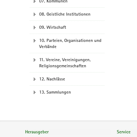
07. Kommunen
08. Geistliche Institutionen
09. Wirtschaft
10. Parteien, Organisationen und
Verbände
11. Vereine, Vereinigungen,
Religionsgemeinschaften
12. Nachlässe
13. Sammlungen
Footer-
Bereich
Herausgeber
Service