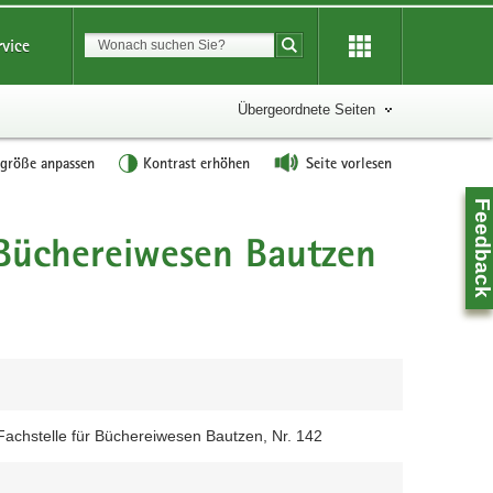
Suchbegriff
rvice
Suche starten
Übergeordnete Seiten
tgröße anpassen
Kontrast erhöhen
Seite vorlesen
Feedbac
 Büchereiwesen Bautzen
Fachstelle für Büchereiwesen Bautzen, Nr. 142
Z
0