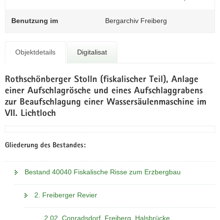
N
0
a
Benutzung im
Bergarchiv Freiberg
v
i
g
Objektdetails
Digitalisat
a
t
Rothschönberger Stolln (fiskalischer Teil), Anlage
i
einer Aufschlagrösche und eines Aufschlaggrabens
o
zur Beaufschlagung einer Wassersäulenmaschine im
n
VII. Lichtloch
Gliederung des Bestandes:
Bestand 40040 Fiskalische Risse zum Erzbergbau
2. Freiberger Revier
2.02. Conradsdorf, Freiberg, Halsbrücke,