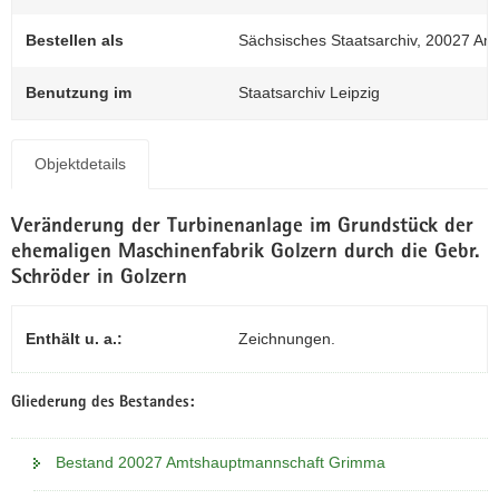
N
0
a
Bestellen als
Sächsisches Staatsarchiv, 20027 A
v
i
Benutzung im
Staatsarchiv Leipzig
g
a
t
Objektdetails
i
o
Veränderung der Turbinenanlage im Grundstück der
n
ehemaligen Maschinenfabrik Golzern durch die Gebr.
Schröder in Golzern
Enthält u. a.:
Zeichnungen.
Gliederung des Bestandes:
Bestand 20027 Amtshauptmannschaft Grimma