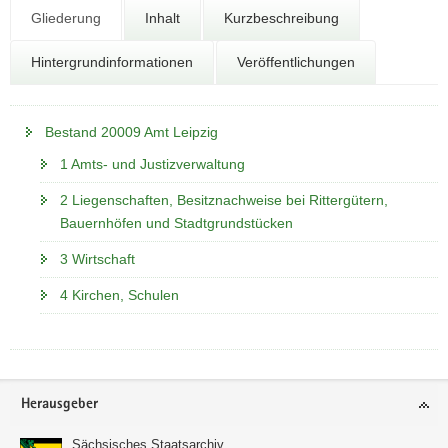
N
Gliederung
Inhalt
Kurzbeschreibung
a
v
Hintergrundinformationen
Veröffentlichungen
i
g
a
Bestand 20009 Amt Leipzig
t
i
1 Amts- und Justizverwaltung
o
2 Liegenschaften, Besitznachweise bei Rittergütern,
n
Bauernhöfen und Stadtgrundstücken
3 Wirtschaft
4 Kirchen, Schulen
Footer-
Herausgeber
Bereich
Sächsisches Staatsarchiv