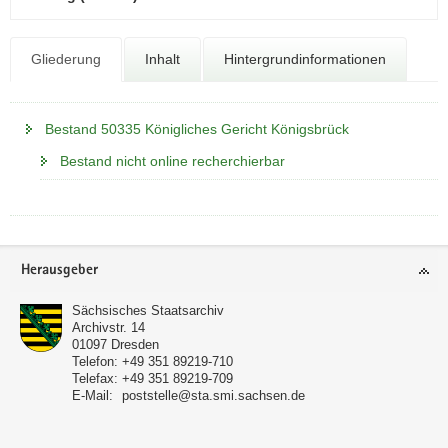
N
a
v
Gliederung
Inhalt
Hintergrundinformationen
i
g
a
Bestand 50335 Königliches Gericht Königsbrück
t
Bestand nicht online recherchierbar
i
o
n
Footer-
Herausgeber
Bereich
Sächsisches Staatsarchiv
Archivstr. 14
01097
Dresden
Telefon:
+49 351 89219-710
Telefax:
+49 351 89219-709
E-Mail:
poststelle@sta.smi.sachsen.de