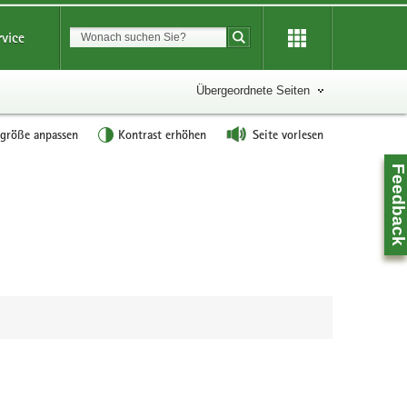
Suchbegriff
rvice
Suche starten
Übergeordnete Seiten
tgröße anpassen
Kontrast erhöhen
Seite vorlesen
Feedbac
Z
0