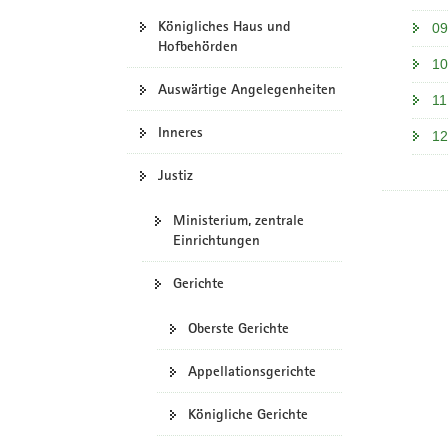
Königliches Haus und
09
Hofbehörden
10
Auswärtige Angelegenheiten
11
Inneres
12
Justiz
Ministerium, zentrale
Einrichtungen
Gerichte
Oberste Gerichte
Appellationsgerichte
Königliche Gerichte