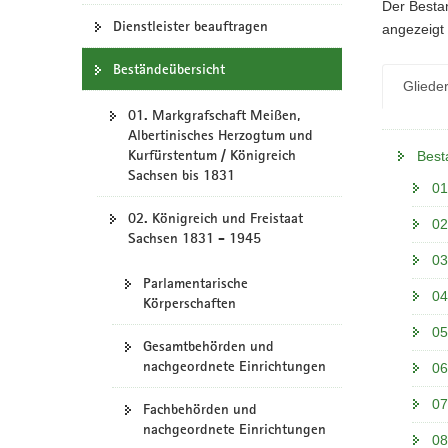
N
Der Bestan
a
Dienstleister beauftragen
angezeigt 
v
Beständeübersicht
i
Gliede
g
01. Markgrafschaft Meißen,
a
Albertinisches Herzogtum und
t
Kurfürstentum / Königreich
Best
i
Sachsen bis 1831
o
01
n
02. Königreich und Freistaat
02
Sachsen 1831 - 1945
03
Parlamentarische
04
Körperschaften
05
Gesamtbehörden und
nachgeordnete Einrichtungen
06
07
Fachbehörden und
nachgeordnete Einrichtungen
08