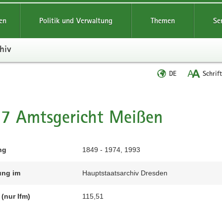
reifende
en
Politik und Verwaltung
Themen
Se
hiv
Sprache
DE
Schrif
wechseln
t
7 Amtsgericht Meißen
ng
1849 - 1974, 1993
ung im
Hauptstaatsarchiv Dresden
(nur lfm)
115,51