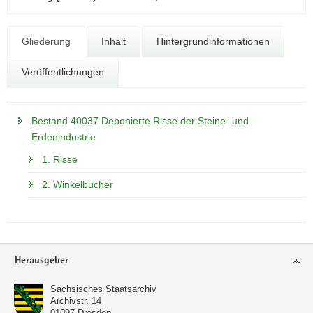
N
a
v
Gliederung
Inhalt
Hintergrundinformationen
i
g
Veröffentlichungen
a
t
i
Bestand 40037 Deponierte Risse der Steine- und
o
Erdenindustrie
n
1. Risse
2. Winkelbücher
Footer-
Herausgeber
Bereich
Sächsisches Staatsarchiv
Archivstr. 14
01097
Dresden