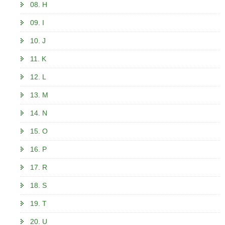
08. H
09. I
10. J
11. K
12. L
13. M
14. N
15. O
16. P
17. R
18. S
19. T
20. U