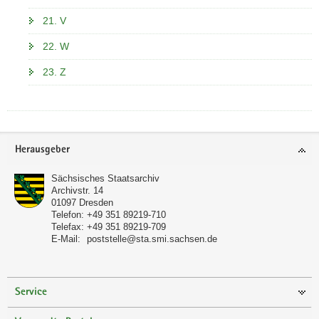
21. V
22. W
23. Z
Footer-
Herausgeber
Bereich
Sächsisches Staatsarchiv
Archivstr. 14
01097
Dresden
Telefon:
+49 351 89219-710
Telefax:
+49 351 89219-709
E-Mail:
poststelle@sta.smi.sachsen.de
Service