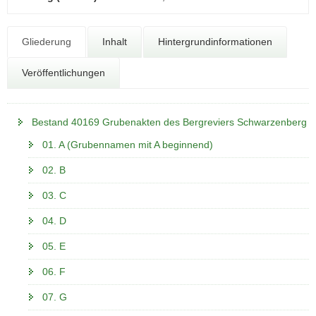
N
a
Z
v
Gliederung
Inhalt
Hintergrundinformationen
0
i
g
Veröffentlichungen
a
t
i
Bestand 40169 Grubenakten des Bergreviers Schwarzenberg
o
01. A (Grubennamen mit A beginnend)
n
02. B
03. C
04. D
05. E
06. F
07. G