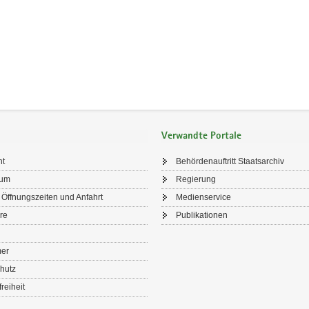
Verwandte Portale
ht
Behördenauftritt Staatsarchiv
sum
Regierung
 Öffnungszeiten und Anfahrt
Medienservice
re
Publikationen
mer
hutz
freiheit