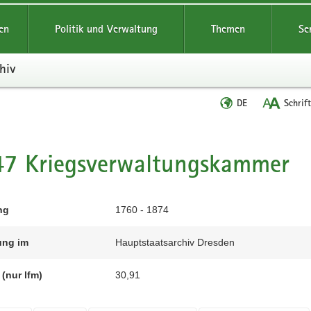
reifende
en
Politik und Verwaltung
Themen
Se
hiv
Sprache
DE
Schrif
wechseln
t
47 Kriegsverwaltungskammer
ng
1760 - 1874
ung im
Hauptstaatsarchiv Dresden
(nur lfm)
30,91