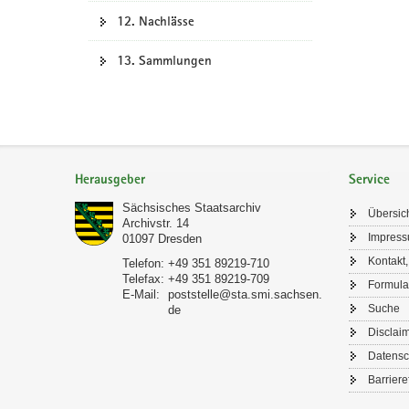
12. Nachlässe
13. Sammlungen
Footer-
Bereich
Herausgeber
Service
Sächsisches Staatsarchiv
Übersic
Archivstr. 14
Impres
01097
Dresden
Kontakt,
Telefon:
+49 351 89219-710
Telefax:
+49 351 89219-709
Formula
E-Mail:
poststelle@sta.smi.sachsen.
Suche
de
Disclai
Datensc
Barriere