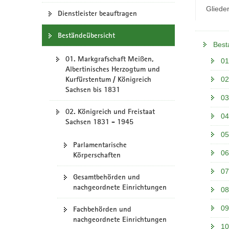
N
Gliede
a
Dienstleister beauftragen
v
Beständeübersicht
i
Best
g
01. Markgrafschaft Meißen,
a
01
Albertinisches Herzogtum und
t
Kurfürstentum / Königreich
02
i
Sachsen bis 1831
o
03
n
02. Königreich und Freistaat
04
Sachsen 1831 - 1945
05
Parlamentarische
06
Körperschaften
07
Gesamtbehörden und
nachgeordnete Einrichtungen
08
09
Fachbehörden und
nachgeordnete Einrichtungen
10