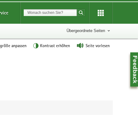
Suchbegriff
rvice
Suche starten
Übergeordnete Seiten
tgröße anpassen
Kontrast erhöhen
Seite vorlesen
Feedbac
Z
0