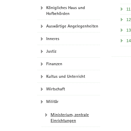
Königliches Haus und
11
Hofbehörden
12
Auswärtige Angelegenheiten
13
Inneres
14
Justiz
Finanzen
Kultus und Unterricht
Wirtschaft
Militär
Ministerium, zentrale
Einrichtungen