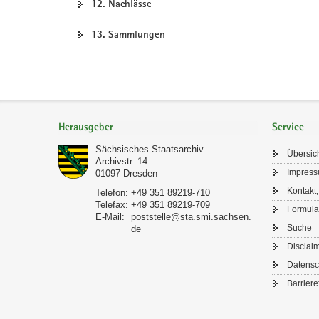
12. Nachlässe
13. Sammlungen
Footer-
Bereich
Herausgeber
Service
Sächsisches Staatsarchiv
Übersic
Archivstr. 14
Impres
01097
Dresden
Kontakt,
Telefon:
+49 351 89219-710
Telefax:
+49 351 89219-709
Formula
E-Mail:
poststelle@sta.smi.sachsen.
Suche
de
Disclai
Datensc
Barriere