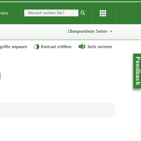
Suchbegriff
rvice
Suche starten
Übergeordnete Seiten
tgröße anpassen
Kontrast erhöhen
Seite vorlesen
Feedbac
g
Z
0