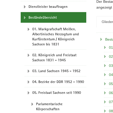
N
Der Bestan
a
Dienstleister beauftragen
angezeigt 
v
Beständeübersicht
i
Gliede
g
01. Markgrafschaft Meißen,
a
Albertinisches Herzogtum und
t
Kurfürstentum / Königreich
Best
i
Sachsen bis 1831
o
01
n
02. Königreich und Freistaat
02
Sachsen 1831 - 1945
03
03. Land Sachsen 1945 - 1952
04
04. Bezirke der DDR 1952 - 1990
05
05. Freistaat Sachsen seit 1990
06
07
Parlamentarische
Körperschaften
08