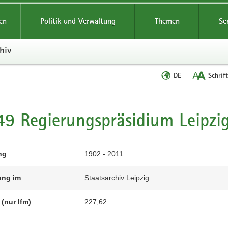
reifende
en
Politik und Verwaltung
Themen
Se
hiv
Sprache
DE
Schrif
wechseln
t
9 Regierungspräsidium Leipzi
ng
1902 - 2011
ung im
Staatsarchiv Leipzig
(nur lfm)
227,62