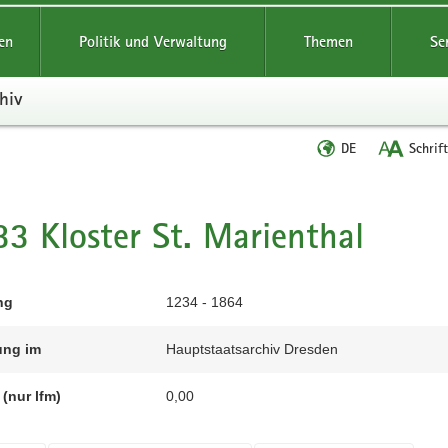
reifende
en
Politik und Verwaltung
Themen
Se
hiv
Sprache
DE
Schrif
wechseln
t
3 Kloster St. Marienthal
ng
1234 - 1864
ung im
Hauptstaatsarchiv Dresden
(nur lfm)
0,00