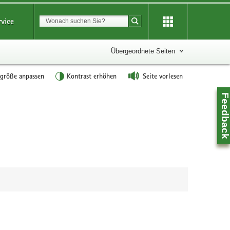
Suchbegriff
rvice
Suche starten
Übergeordnete Seiten
tgröße anpassen
Kontrast erhöhen
Seite vorlesen
Feedbac
Z
0