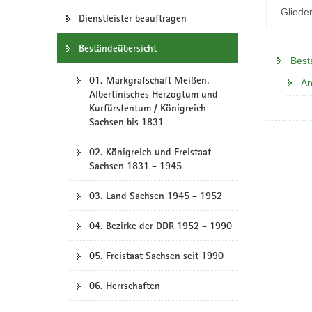
N
Gliede
a
Dienstleister beauftragen
v
Beständeübersicht
i
Best
g
01. Markgrafschaft Meißen,
a
Ar
Albertinisches Herzogtum und
t
Kurfürstentum / Königreich
i
Sachsen bis 1831
o
n
02. Königreich und Freistaat
Sachsen 1831 - 1945
03. Land Sachsen 1945 - 1952
04. Bezirke der DDR 1952 - 1990
05. Freistaat Sachsen seit 1990
06. Herrschaften