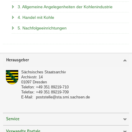
3. Allgemeine Angelegenheiten der Kohlenindustrie
4. Handel mit Kohle
5. Nachfolgeeinrichtungen
Footer-
Herausgeber
Bereich
Sächsisches Staatsarchiv
Archivstr. 14
01097
Dresden
Telefon:
+49 351 89219-710
Telefax:
+49 351 89219-709
E-Mail:
poststelle@sta.smi.sachsen.de
Service
Verwandte Portale