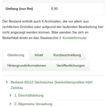
N
0
a
Umfang (nur lfm)
8,90
v
i
Der Bestand enthält auch 6 Archivalien, die vor allem aus
g
rechtlichen Gründen oder aufgrund der laufenden Bearbeitung hier
a
nicht angezeigt werden können. Bitte wenden Sie sich im
t
Bedarfsfall direkt an das Staatsarchiv
Kontaktformular
i
o
n
Gliederung
Inhalt
Kurzbeschreibung
Hintergrundinformationen
Veröffentlichungen
Bestand 40112 Sächsisches Steinkohlensyndikat mbH
Zwickau
1. Geschäftsleitung
2. Allgemeine Verwaltung