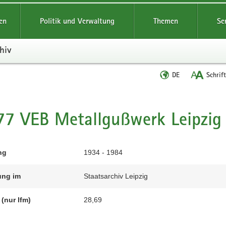
reifende
en
Politik und Verwaltung
Themen
Se
hiv
Sprache
DE
Schrif
wechseln
t
7 VEB Metallgußwerk Leipzig
ng
1934 - 1984
ung im
Staatsarchiv Leipzig
(nur lfm)
28,69