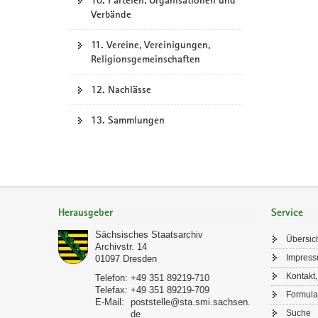
10. Parteien, Organisationen und
Verbände
11. Vereine, Vereinigungen,
Religionsgemeinschaften
12. Nachlässe
13. Sammlungen
Footer-
Bereich
Herausgeber
Service
Sächsisches Staatsarchiv
Übersic
Archivstr. 14
Impres
01097
Dresden
Kontakt,
Telefon:
+49 351 89219-710
Telefax:
+49 351 89219-709
Formula
E-Mail:
poststelle@sta.smi.sachsen.
Suche
de