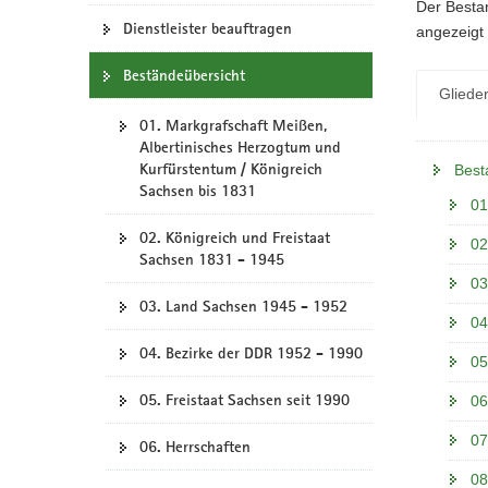
N
Der Bestan
a
Dienstleister beauftragen
angezeigt 
v
Beständeübersicht
i
Gliede
g
01. Markgrafschaft Meißen,
a
Albertinisches Herzogtum und
t
Kurfürstentum / Königreich
Best
i
Sachsen bis 1831
o
01
n
02. Königreich und Freistaat
02
Sachsen 1831 - 1945
03
03. Land Sachsen 1945 - 1952
04
04. Bezirke der DDR 1952 - 1990
05
05. Freistaat Sachsen seit 1990
06
07
06. Herrschaften
08