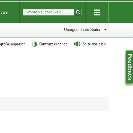
Suchbegriff
rvice
Suche starten
Übergeordnete Seiten
tgröße anpassen
Kontrast erhöhen
Seite vorlesen
Feedbac
Z
0