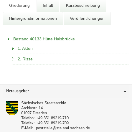
N
Gliederung
Inhalt
Kurzbeschreibung
a
v
Hintergrundinformationen
Veröffentlichungen
i
g
a
Bestand 40133 Hütte Halsbrücke
t
i
1. Akten
o
2. Risse
n
Footer-
Herausgeber
Bereich
Sächsisches Staatsarchiv
Archivstr. 14
01097
Dresden
Telefon:
+49 351 89219-710
Telefax:
+49 351 89219-709
E-Mail:
poststelle@sta.smi.sachsen.de