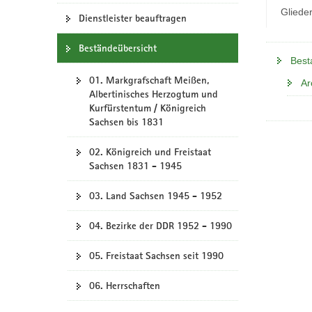
N
Gliede
a
Dienstleister beauftragen
v
Beständeübersicht
i
Best
g
01. Markgrafschaft Meißen,
a
Ar
Albertinisches Herzogtum und
t
Kurfürstentum / Königreich
i
Sachsen bis 1831
o
n
02. Königreich und Freistaat
Sachsen 1831 - 1945
03. Land Sachsen 1945 - 1952
04. Bezirke der DDR 1952 - 1990
05. Freistaat Sachsen seit 1990
06. Herrschaften