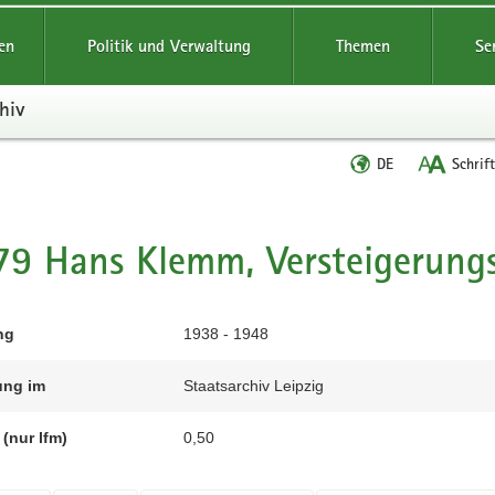
reifende
en
Politik und Verwaltung
Themen
Se
hiv
Sprache
DE
Schrif
wechseln
t
9 Hans Klemm, Versteigerungs
ng
1938 - 1948
ung im
Staatsarchiv Leipzig
(nur lfm)
0,50