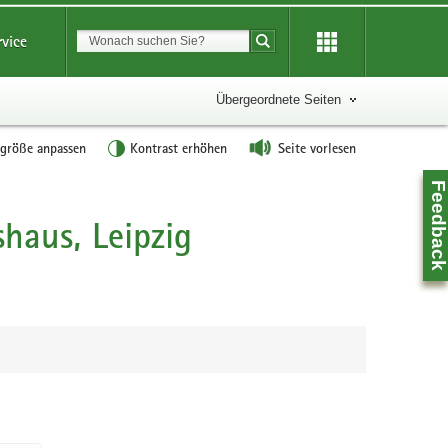
Suchbegriff
rvice
Suche starten
Übergeordnete Seiten
tgröße anpassen
Kontrast erhöhen
Seite vorlesen
Feedbac
haus, Leipzig
Z
0