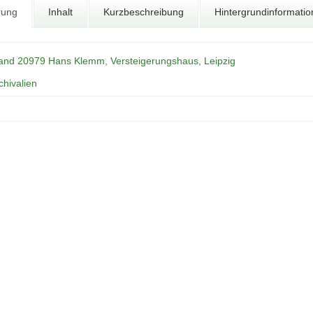
rung
Inhalt
Kurzbeschreibung
Hintergrundinformati
and 20979 Hans Klemm, Versteigerungshaus, Leipzig
chivalien