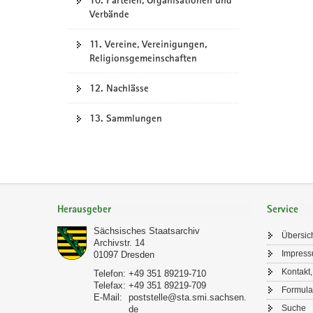
10. Parteien, Organisationen und
Verbände
11. Vereine, Vereinigungen,
Religionsgemeinschaften
12. Nachlässe
13. Sammlungen
Footer-
Bereich
Herausgeber
Service
Sächsisches Staatsarchiv
Übersic
Archivstr. 14
Impres
01097
Dresden
Kontakt,
Telefon:
+49 351 89219-710
Telefax:
+49 351 89219-709
Formula
E-Mail:
poststelle@sta.smi.sachsen.
Suche
de