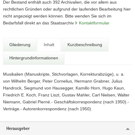
N
Der Bestand enthält auch 392 Archivalien, die vor allem aus
a
rechtlichen Gründen oder aufgrund der laufenden Bearbeitung hier
v
nicht angezeigt werden können. Bitte wenden Sie sich im
i
Bedarfsfall direkt an das Staatsarchiv
Kontaktformular
g
a
t
Gliederung
Inhalt
Kurzbeschreibung
i
o
Hintergrundinformationen
n
Musikalien (Manuskripte, Stichvorlagen, Korrekturabzüge), u. a.
von Wilhelm Berger, Peter Cornelius, Hermann Grabner, Julius
Handrock, Siegmund von Hausegger, Kamillo Horn, Hugo Kaun,
Friedrich E. Koch, Franz Liszt, Gustav Mahler, Carl Nielsen, Walter
Niemann, Gabriel Pierné.- Geschäftskorrespondenz (nach 1950).-
Verträge.- Autorenkorrespondenz (nach 1950).
Footer-
Herausgeber
Bereich