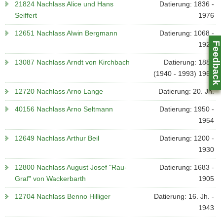
21824 Nachlass Alice und Hans
Datierung: 1836 -
Seiffert
1976
12651 Nachlass Alwin Bergmann
Datierung: 1068 -
Feedbac
1925
13087 Nachlass Arndt von Kirchbach
Datierung: 1885
(1940 - 1993) 1963
12720 Nachlass Arno Lange
Datierung: 20. Jh.
40156 Nachlass Arno Seltmann
Datierung: 1950 -
1954
12649 Nachlass Arthur Beil
Datierung: 1200 -
1930
Z
12800 Nachlass August Josef "Rau-
Datierung: 1683 -
0
Graf" von Wackerbarth
1905
12704 Nachlass Benno Hilliger
Datierung: 16. Jh. -
1943