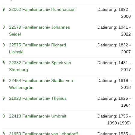
N
a
22062 Familienarchiv Hundhausen
Datierung: 1992 -
v
2000
i
22579 Familienarchiv Johannes
Datierung: 1941 -
g
Seidel
2022
a
t
22575 Familienarchiv Richard
Datierung: 1832 -
i
Lipinski
2007
o
22382 Familienarchiv Speck von
Datierung: 1481 -
n
Sternburg
2017
22454 Familienarchiv Stadler von
Datierung: 1619 -
Wolffersgrün
2018
21920 Familienarchiv Thenius
Datierung: 1825 -
1964
22413 Familienarchiv Umbreit
Datierung: 1755 -
1990 (1995)
21950 Familienarchiv von Lehndorff
Datierung: 1535 -