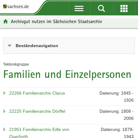
P
P
H
F
o
o
a
o
r
r
u
o
Archivgut nutzen im Sächsischen Staatsarchiv
t
t
p
t
a
a
t
e
l
l
i
r
Hauptinhalt
Beständenavigation
ü
n
n
-
b
a
h
B
e
v
a
e
Tektonikgruppe
r
i
l
r
Familien und Einzelpersonen
g
g
t
e
r
a
i
e
t
c
22266 Familienarchiv Clarus
Datierung: 1845 -
i
i
h
1926
f
o
e
n
22225 Familienarchiv Dörffel
Datierung: 1808 -
n
2006
d
21951 Familienarchiv Edle von
Datierung: 1879-
e
Querfurth
1943