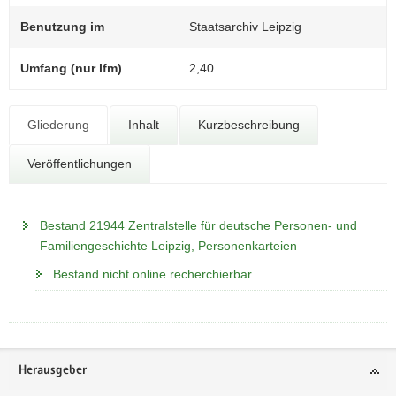
N
a
Benutzung im
Staatsarchiv Leipzig
v
i
Umfang (nur lfm)
2,40
g
a
t
Gliederung
Inhalt
Kurzbeschreibung
i
Veröffentlichungen
o
n
Bestand 21944 Zentralstelle für deutsche Personen- und
Familiengeschichte Leipzig, Personenkarteien
Bestand nicht online recherchierbar
Footer-
Herausgeber
Bereich