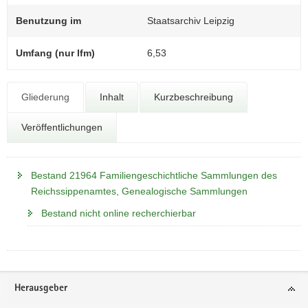
N
a
Benutzung im
Staatsarchiv Leipzig
v
i
Umfang (nur lfm)
6,53
g
a
t
Gliederung
Inhalt
Kurzbeschreibung
i
Veröffentlichungen
o
n
Bestand 21964 Familiengeschichtliche Sammlungen des
Reichssippenamtes, Genealogische Sammlungen
Bestand nicht online recherchierbar
Footer-
Herausgeber
Bereich