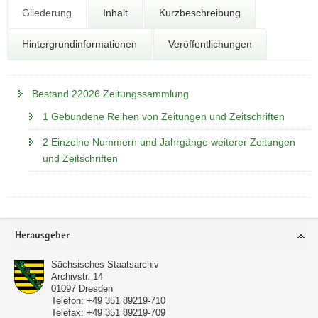
N
Gliederung
Inhalt
Kurzbeschreibung
a
v
Hintergrundinformationen
Veröffentlichungen
i
g
a
Bestand 22026 Zeitungssammlung
t
i
1 Gebundene Reihen von Zeitungen und Zeitschriften
o
2 Einzelne Nummern und Jahrgänge weiterer Zeitungen
n
und Zeitschriften
Footer-
Herausgeber
Bereich
Sächsisches Staatsarchiv
Archivstr. 14
01097
Dresden
Telefon:
+49 351 89219-710
Telefax:
+49 351 89219-709