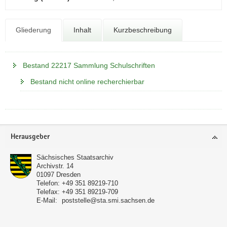
N
a
v
Gliederung
Inhalt
Kurzbeschreibung
i
g
a
Bestand 22217 Sammlung Schulschriften
t
Bestand nicht online recherchierbar
i
o
n
Footer-
Herausgeber
Bereich
Sächsisches Staatsarchiv
Archivstr. 14
01097
Dresden
Telefon:
+49 351 89219-710
Telefax:
+49 351 89219-709
E-Mail:
poststelle@sta.smi.sachsen.de