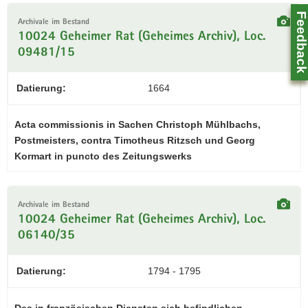
N
Feedbac
a
Archivale im Bestand
v
10024 Geheimer Rat (Geheimes Archiv), Loc.
i
09481/15
g
a
Datierung:
1664
t
i
Acta commissionis in Sachen Christoph Mühlbachs,
o
Postmeisters, contra Timotheus Ritzsch und Georg
n
Kormart in puncto des Zeitungswerks
Z
0
Archivale im Bestand
10024 Geheimer Rat (Geheimes Archiv), Loc.
06140/35
Datierung:
1794 - 1795
Des in französischen Diensten sich befindlichen