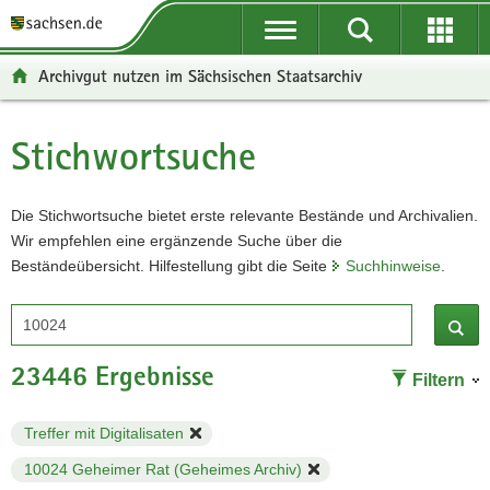
P
P
H
F
o
o
a
o
r
r
u
o
Archivgut nutzen im Sächsischen Staatsarchiv
t
t
p
t
a
a
t
e
Stichwortsuche
l
l
i
r
Hauptinhalt
ü
n
n
-
b
a
h
B
Die Stichwortsuche bietet erste relevante Bestände und Archivalien.
e
v
a
e
Wir empfehlen eine ergänzende Suche über die
r
i
l
r
Beständeübersicht. Hilfestellung gibt die Seite
g
g
t
e
Suchhinweise
.
r
a
i
Suchbegriff
e
t
c
i
i
h
f
o
23446 Ergebnisse
Filtern
e
n
n
Treffer mit Digitalisaten
d
e
10024 Geheimer Rat (Geheimes Archiv)