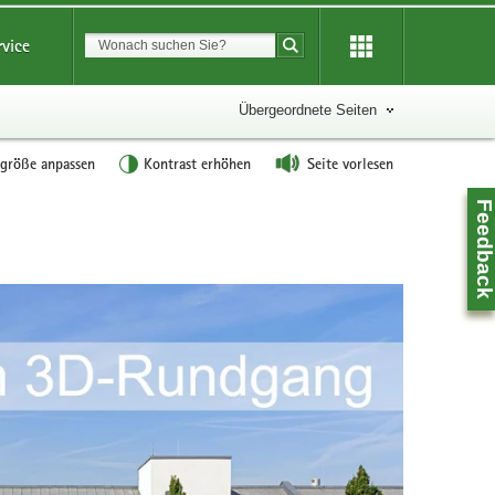
Suchbegriff
rvice
Suche starten
Übergeordnete Seiten
tgröße anpassen
Kontrast erhöhen
Seite vorlesen
Feedbac
Z
0