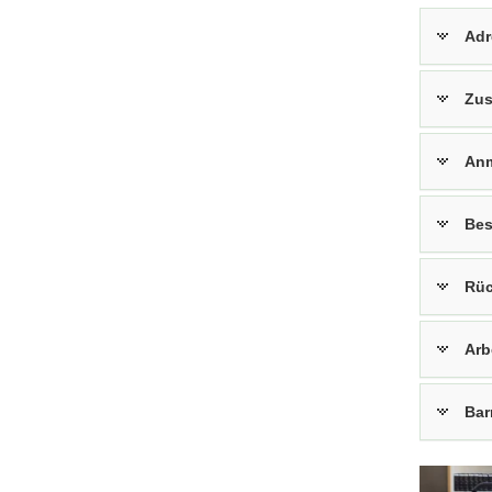
Adr
Zus
An
Bes
Rüc
Arb
Bar