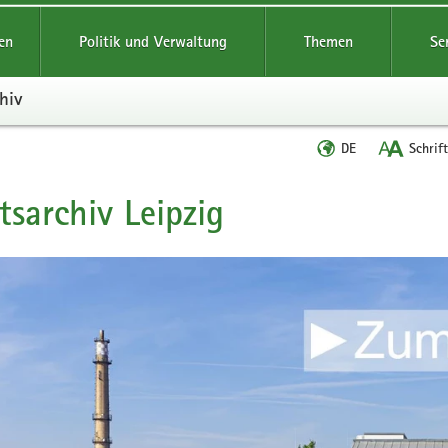
reifende
en
Politik und Verwaltung
Themen
Se
hiv
Sprache
DE
Schrif
wechseln
tsarchiv Leipzig
t
leinstieg
lthemen