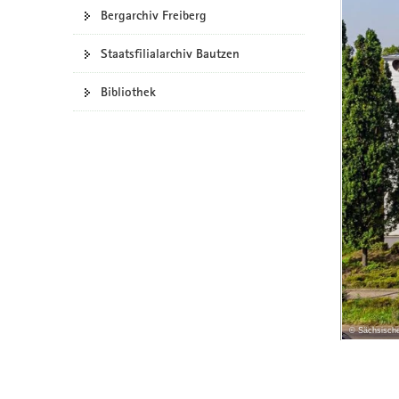
N
Bergarchiv Freiberg
a
v
Staatsfilialarchiv Bautzen
i
g
Bibliothek
a
t
i
o
n
© Sächsische