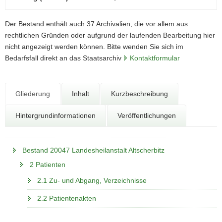
N
a
v
Der Bestand enthält auch 37 Archivalien, die vor allem aus
i
rechtlichen Gründen oder aufgrund der laufenden Bearbeitung hier
g
nicht angezeigt werden können. Bitte wenden Sie sich im
a
Bedarfsfall direkt an das Staatsarchiv
Kontaktformular
t
i
o
Gliederung
Inhalt
Kurzbeschreibung
n
Hintergrundinformationen
Veröffentlichungen
Bestand 20047 Landesheilanstalt Altscherbitz
2 Patienten
2.1 Zu- und Abgang, Verzeichnisse
2.2 Patientenakten