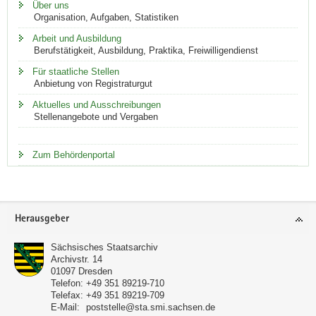
Über uns
die
Organisation, Aufgaben, Statistiken
einfache
und
Arbeit und Ausbildung
praktische
Berufstätigkeit, Ausbildung, Praktika, Freiwilligendienst
Online-
Recherche
Für staatliche Stellen
und
Anbietung von Registraturgut
lassen
Aktuelles und Ausschreibungen
Sie
Stellenangebote und Vergaben
sich
von
den
Suchhinweisen
Zum Behördenportal
für
eine
effiziente
Suche
Footer-
unterstützen.
Herausgeber
Geben
Bereich
Sie
Sächsisches Staatsarchiv
ein
Archivstr. 14
Stichwort
01097
Dresden
[in
Telefon:
+49 351 89219-710
die
Telefax:
+49 351 89219-709
Suchleiste]
E-Mail:
poststelle@sta.smi.sachsen.de
oder