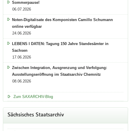
Bautzen
Sommerpause!
eine
06.07.2026
gute
erste
Noten-Digitalisate des Komponisten Camillo Schumann
Anlaufstelle.
Hier
online verfügbar
wird
24.06.2026
wertvolles
analoges
LEBENS I DATEN: Tagung 150 Jahre Standesämter in
und
Sachsen
elektronisches
Archivgut
17.06.2026
aufbewahrt,
das
Zwischen Integration, Ausgrenzung und Verfolgung:
viele
Ausstellungseröffnung im Staatsarchiv Chemnitz
Informationen
für
08.06.2026
Ihre
Forschung
enthält
Zum SAXARCHIV-Blog
und
für
jeden
Sächsisches Staatsarchiv
zugänglich
ist.
Nutzen
Sie