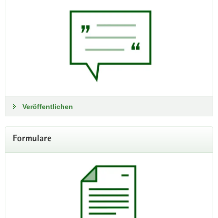
Wir bilden aus!
Zwei Archivreferendare (m/w/d) als Beamte auf
Widerruf für die Laufbahngruppe 2.2
Beim Sächsischen Staatsarchiv sind zwei Stellen als
Archivreferendarin/ Archivreferendar (m/w/d) als
Beamtin/Beamter auf Widerruf im Vorbereitungsdienst für die
zweite Einstiegsebene der Laufbahngruppe 2 in der
Fachrichtung Allgemeine Verwaltung, Schwerpunkt
Veröffentlichen
Archivdienst zum 1. Mai 2027 zu besetzen.
Weitere Informationen und die Bewerbungsfrist sind unter
Formulare
folgendem Link zu finden:
Wir bilden aus! Zur Stellenanzeige im
Karriereportal Sachsen