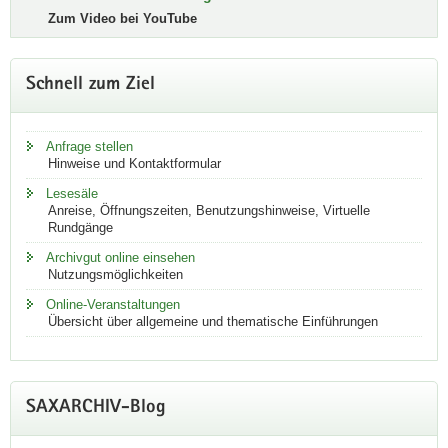
Suche
Zum Video bei YouTube
nach
Informationen
zu
Ihren
Schnell zum Ziel
Vorfahren
oder
möchten
einen
Anfrage stellen
Artikel
Hinweise und Kontaktformular
zu
Lesesäle
einem
Anreise, Öffnungszeiten, Benutzungshinweise, Virtuelle
spezifischen
Rundgänge
Thema
verfassen?
Archivgut online einsehen
Dann
Nutzungsmöglichkeiten
ist
das
Online-Veranstaltungen
Sächsische
Übersicht über allgemeine und thematische Einführungen
Staatsarchiv
in
Dresden,
Leipzig,
Chemnitz,
SAXARCHIV-Blog
Freiberg
und