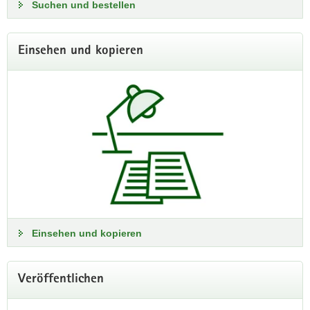
Suchen und bestellen
sowie die Stelle:
- Mitarbeiter (m/w/d) im Referat 41 »Zentrale Dienste« der
Abt. 4 »Staatsarchiv Chemnitz«, Dienstort Chemnitz.
Einsehen und kopieren
Weitere Informationen und Bewerbungsfristen sind unter
folgendem Link zu finden:
Wir suchen Verstärkung! Zu Stellenanzeigen im
Karriereportal Sachsen
Einsehen und kopieren
Veröffentlichen