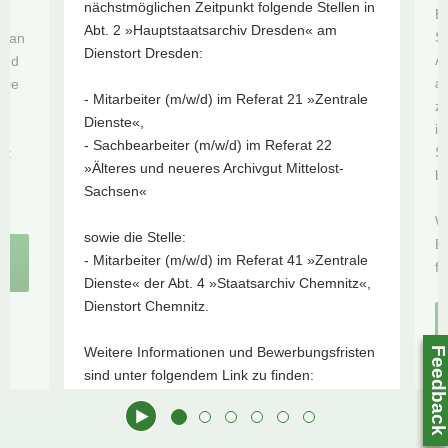
N
nächstmöglichen Zeitpunkt folgende Stellen in
Be
Stellenanzeige
a
Abt. 2 »Hauptstaatsarchiv Dresden« am
St
v an
im
v
Dienstort Dresden:
Ar
und
Karriereportal
i
au
die
Sachsen
g
- Mitarbeiter (m/w/d) im Referat 21 »Zentrale
z
h
Online-
a
Dienste«,
in
in
Veranstaltungen
t
- Sachbearbeiter (m/w/d) im Referat 22
S
tt
- Zur
i
»Älteres und neueres Archivgut Mittelost-
b
ng
Terminübersicht
o
Sachsen«
und Hinweisen
n
We
Zu den Tipps für
sowie die Stelle:
Be
Forschungsfragen
m
- Mitarbeiter (m/w/d) im Referat 41 »Zentrale
fi
Zu den virtuellen
Dienste« der Abt. 4 »Staatsarchiv Chemnitz«,
Rundgängen (im
Dienstort Chemnitz.
Verwaltungsportal)
Weitere Informationen und Bewerbungsfristen
Feedbac
sind unter folgendem Link zu finden:
Wir suchen Verstärkung! Zu