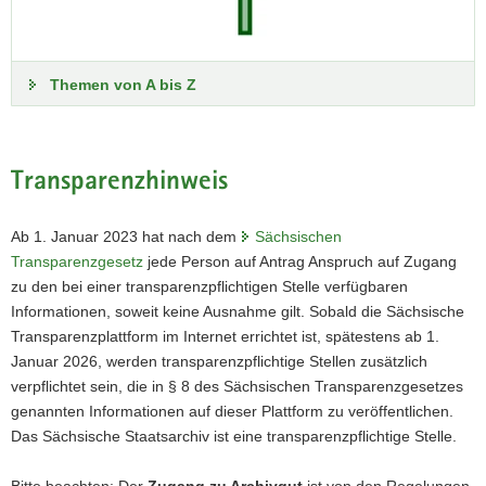
»Benutzung von Archivgut«. Sie können online nach
Archivalien suchen, sie in den Lesesaal bestellen und daraus
Kopien beauftragen oder selbst anfertigen. Zunehmend
Themen von A bis Z
können auch Digitalisate von Archivalien online eingesehen
und heruntergeladen werden. Einen Einstieg in die
Benutzung bieten unsere Tipps für Forschungsfragen.
Transparenzhinweis
Ab 1. Januar 2023 hat nach dem
Sächsischen
Transparenzgesetz
jede Person auf Antrag Anspruch auf Zugang
zu den bei einer transparenzpflichtigen Stelle verfügbaren
Informationen, soweit keine Ausnahme gilt. Sobald die Sächsische
Transparenzplattform im Internet errichtet ist, spätestens ab 1.
Januar 2026, werden transparenzpflichtige Stellen zusätzlich
verpflichtet sein, die in § 8 des Sächsischen Transparenzgesetzes
genannten Informationen auf dieser Plattform zu veröffentlichen.
Das Sächsische Staatsarchiv ist eine transparenzpflichtige Stelle.
Virtuelle Rundgänge
Bitte beachten: Der
Zugang zu Archivgut
ist von den Regelungen