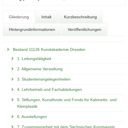
N
a
v
Gliederung
Inhalt
Kurzbeschreibung
i
g
Hintergrundinformationen
Veröffentlichungen
a
t
i
Bestand 11126 Kunstakademie Dresden
o
1. Leitungstätigkeit
n
2. Allgemeine Verwaltung
3. Studentenangelegenheiten
4. Lehrbetrieb und Fachabteilungen
5. Stiftungen, Kunstfonds und Fonds für Kabinetts- und
Kleinplastik
6. Ausstellungen
7. Zusammenarbeit mit dem Sächsischen Kunstverein