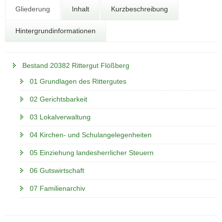
N
Gliederung
Inhalt
Kurzbeschreibung
a
v
Hintergrundinformationen
i
g
a
Bestand 20382 Rittergut Flößberg
t
i
01 Grundlagen des Rittergutes
o
02 Gerichtsbarkeit
n
03 Lokalverwaltung
04 Kirchen- und Schulangelegenheiten
05 Einziehung landesherrlicher Steuern
06 Gutswirtschaft
07 Familienarchiv