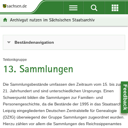
P
P
H
F
o
o
a
o
r
r
u
o
Archivgut nutzen im Sächsischen Staatsarchiv
t
t
p
t
a
a
t
e
l
l
i
r
Hauptinhalt
Beständenavigation
ü
n
n
-
b
a
h
B
e
v
a
e
Tektonikgruppe
r
i
l
r
13. Sammlungen
g
g
t
e
r
a
i
e
t
c
Die Sammlungsbestände umfassen den Zeitraum vom 15. bis zum
Feedbac
i
i
h
21. Jahrhundert und sind unterschiedlichen Ursprungs. Einen
f
o
Schwerpunkt bilden die Sammlungen zur Familien- und
e
n
Personengeschichte, da die Bestände der 1995 in das Staatsarchiv
n
Leipzig eingegliederten Deutschen Zentralstelle für Genealogie
d
(DZfG) überwiegend der Gruppe Sammlungen zugeordnet wurden.
e
Hierzu zählen vor allem die Sammlungen des Reichssippenamtes