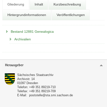
N
Gliederung
Inhalt
Kurzbeschreibung
a
v
Hintergrundinformationen
Veröffentlichungen
i
g
a
Bestand 12881 Genealogica
t
i
Archivalien
o
n
Footer-
Herausgeber
Bereich
Sächsisches Staatsarchiv
Archivstr. 14
01097
Dresden
Telefon:
+49 351 89219-710
Telefax:
+49 351 89219-709
E-Mail:
poststelle@sta.smi.sachsen.de