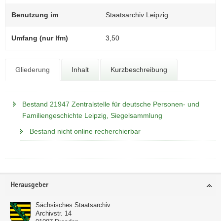
N
a
Benutzung im
Staatsarchiv Leipzig
v
i
Umfang (nur lfm)
3,50
g
a
t
Gliederung
Inhalt
Kurzbeschreibung
i
o
n
Bestand 21947 Zentralstelle für deutsche Personen- und
Familiengeschichte Leipzig, Siegelsammlung
Bestand nicht online recherchierbar
Footer-
Herausgeber
Bereich
Sächsisches Staatsarchiv
Archivstr. 14