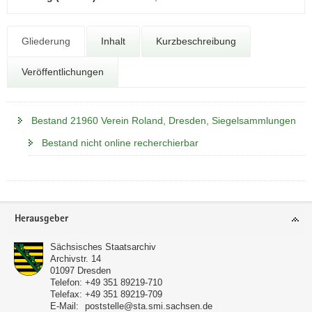
N
a
v
Gliederung
Inhalt
Kurzbeschreibung
i
g
Veröffentlichungen
a
t
i
Bestand 21960 Verein Roland, Dresden, Siegelsammlungen
o
Bestand nicht online recherchierbar
n
Footer-
Herausgeber
Bereich
Sächsisches Staatsarchiv
Archivstr. 14
01097
Dresden
Telefon:
+49 351 89219-710
Telefax:
+49 351 89219-709
E-Mail:
poststelle@sta.smi.sachsen.de