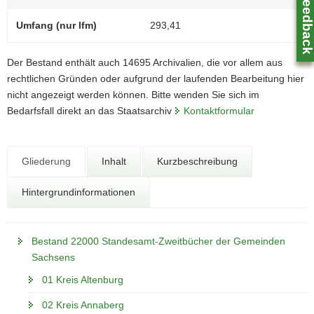
Feedbac
N
a
Umfang (nur lfm)
293,41
v
i
Der Bestand enthält auch 14695 Archivalien, die vor allem aus
g
rechtlichen Gründen oder aufgrund der laufenden Bearbeitung hier
a
nicht angezeigt werden können. Bitte wenden Sie sich im
t
Bedarfsfall direkt an das Staatsarchiv
Kontaktformular
i
o
n
Z
Gliederung
Inhalt
Kurzbeschreibung
0
Hintergrundinformationen
Bestand 22000 Standesamt-Zweitbücher der Gemeinden
Sachsens
01 Kreis Altenburg
02 Kreis Annaberg