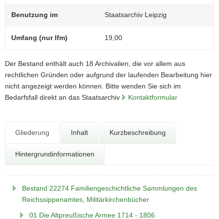
N
a
Benutzung im
Staatsarchiv Leipzig
v
i
Umfang (nur lfm)
19,00
g
a
Der Bestand enthält auch 18 Archivalien, die vor allem aus
t
rechtlichen Gründen oder aufgrund der laufenden Bearbeitung hier
i
nicht angezeigt werden können. Bitte wenden Sie sich im
o
Bedarfsfall direkt an das Staatsarchiv
Kontaktformular
n
Gliederung
Inhalt
Kurzbeschreibung
Hintergrundinformationen
Bestand 22274 Familiengeschichtliche Sammlungen des
Reichssippenamtes, Militärkirchenbücher
01 Die Altpreußische Armee 1714 - 1806