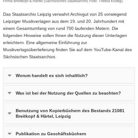
N
Firma Breitkopf & Härtel (Sächsisches Staatsarchiv, Foto: Thekla Kluttig).
Eingegangene
a
Z
Briefe
Das Staatsarchiv Leipzig verwahrt Archivgut von 25 vorwiegend
v
0
aus
Leipziger Musikverlagen aus dem 19. und 20. Jahrhundert mit
i
den
einem Gesamtumfang von rund 700 laufenden Metern. Die
g
Zweigstellen
London
folgenden Hinweise sollen Ihnen die Nutzung dieser Unterlagen
a
und
erleichtern. Eine allgemeine Einführung zur
t
New
Musikverlagsüberlieferung finden Sie auf dem
YouTube
-Kanal des
i
York
Sächsischen Staatsarchivs.
o
1907
n
der
Firma
Worum handelt es sich inhaltlich?
Breitkopf
&
Härtel
Was ist bei der Nutzung der Quellen zu beachten?
(Sächsisches
Staatsarchiv,
Foto:
Benutzung von Kopierbüchern des Bestands 21081
Thekla
Breitkopf & Härtel, Leipzig
Kluttig).
Publikation zu Geschäftsbüchern