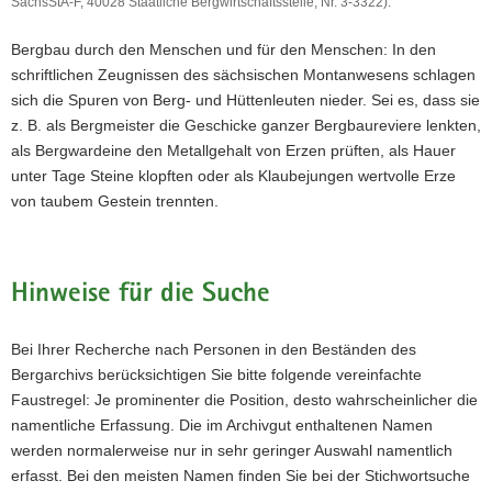
N
SächsStA-F, 40028 Staatliche Bergwirtschaftsstelle, Nr. 3-3322).
Förderung
a
aus
Bergbau durch den Menschen und für den Menschen: In den
v
dem
schriftlichen Zeugnissen des sächsischen Montanwesens schlagen
i
Turmhof
Z
sich die Spuren von Berg- und Hüttenleuten nieder. Sei es, dass sie
g
Hauptabteufen
0
mittels
z. B. als Bergmeister die Geschicke ganzer Bergbaureviere lenkten,
a
Lufthaspel,
als Bergwardeine den Metallgehalt von Erzen prüften, als Hauer
t
1892
unter Tage Steine klopften oder als Klaubejungen wertvolle Erze
i
(Quelle:
von taubem Gestein trennten.
o
SächsStA-
n
F,
40028
Staatliche
Hinweise für die Suche
Bergwirtschaftsstelle,
Nr.
3-
Bei Ihrer Recherche nach Personen in den Beständen des
3322).
Bergarchivs berücksichtigen Sie bitte folgende vereinfachte
Faustregel: Je prominenter die Position, desto wahrscheinlicher die
namentliche Erfassung. Die im Archivgut enthaltenen Namen
werden normalerweise nur in sehr geringer Auswahl namentlich
erfasst. Bei den meisten Namen finden Sie bei der Stichwortsuche