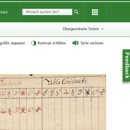
Suchbegriff
rvice
Suche starten
Übergeordnete Seiten
tgröße anpassen
Kontrast erhöhen
Seite vorlesen
Feedbac
Z
0