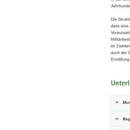
Konduitenl
Jahrhunder
Nr.
1).
Die Struk
dass eine
Vorausset
Militärbes
im Zweite
auch der D
Ermittlung
Unter
Mus
Reg