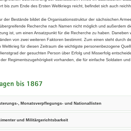
isten,
t bis zum Ende des Ersten Weltkriegs reicht, befindet sich auch reich
tur der Bestände bildet die Organisationsstruktur der sächsischen Ar
 übergreifende Recherche nach Namen nicht möglich und außerdem di
zung ist, um einen Ansatzpunkt für die Recherche zu haben. Daneben 
tänden von zwei weiteren Faktoren bestimmt. Zum einen steht durch de
n Weltkrieg für diesen Zeitraum die wichtigste personenbezogene Que
ienstgrad der gesuchten Person über Erfolg und Misserfolg entscheide
 der Regimentszugehörigkeit vorhanden, die für einfache Soldaten und U
lagen bis 1867
terungs-, Monatsverpflegungs- und Nationallisten
imenter und Militärgerichtsbarkeit