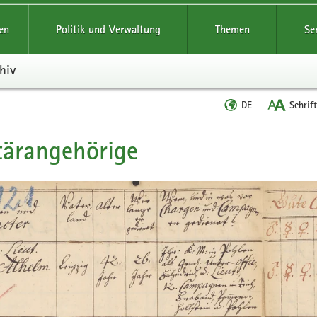
reifende
en
Politik und Verwaltung
Themen
Se
hiv
Sprache
DE
Schrif
wechseln
tärangehörige
t