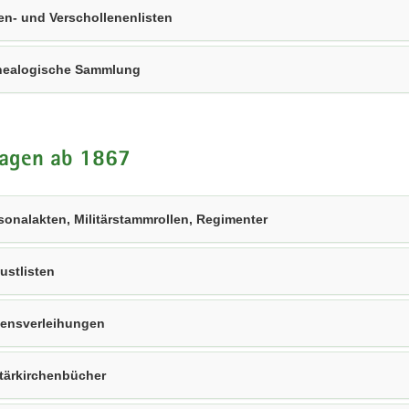
en- und Verschollenenlisten
ealogische Sammlung
lagen ab 1867
sonalakten, Militärstammrollen, Regimenter
lustlisten
ensverleihungen
itärkirchenbücher