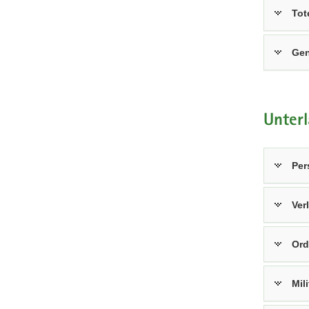
Tot
Gen
Unter
Per
Ver
Ord
Mil