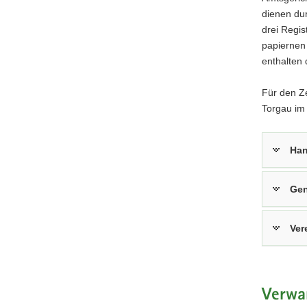
Amtsgeric
dienen dur
Glauchau,
drei Regis
Nr.
papiernen
6).
enthalten 
Für den Ze
Torgau im
Han
Gen
Ver
Verwa