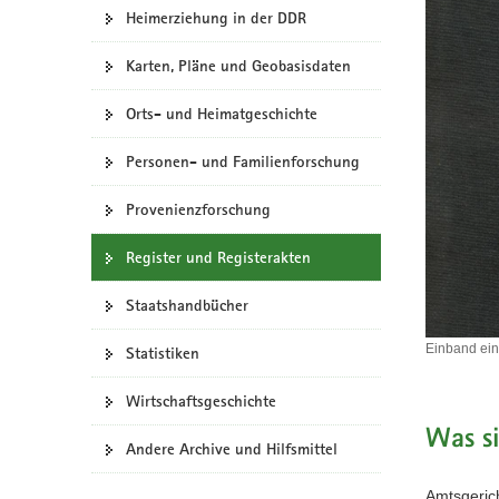
N
Heimerziehung in der DDR
a
v
Karten, Pläne und Geobasisdaten
i
g
Orts- und Heimatgeschichte
a
t
Personen- und Familienforschung
i
o
Provenienzforschung
n
Register und Registerakten
Staatshandbücher
Einband ein
Statistiken
Einband
eines
Wirtschaftsgeschichte
Handelsreg
(Quelle:
Was si
Andere Archive und Hilfsmittel
SächsStA-
C,
30111
Amtsgerich