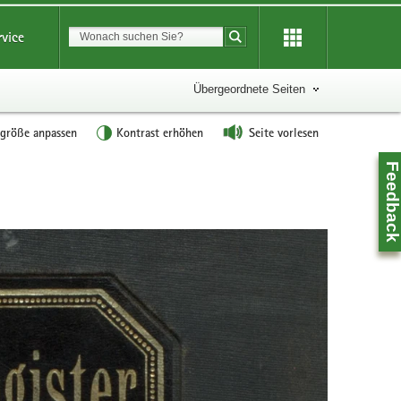
Suchbegriff
rvice
Suche starten
Übergeordnete Seiten
tgröße anpassen
Kontrast erhöhen
Seite vorlesen
Feedbac
Z
0