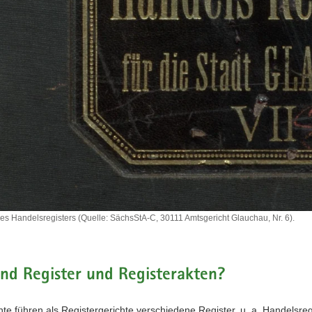
es Handelsregisters (Quelle: SächsStA-C, 30111 Amtsgericht Glauchau, Nr. 6).
isters
nd Register und Registerakten?
te führen als Registergerichte verschiedene Register, u. a. Handelsre