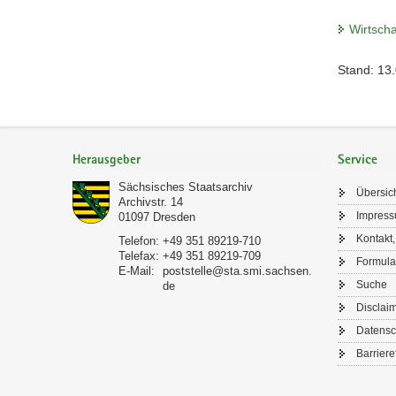
Wirtscha
Stand: 13
Footer-
Bereich
Herausgeber
Service
Sächsisches Staatsarchiv
Übersic
Archivstr. 14
Impres
01097
Dresden
Kontakt,
Telefon:
+49 351 89219-710
Telefax:
+49 351 89219-709
Formula
E-Mail:
poststelle@sta.smi.sachsen.
Suche
de
Disclai
Datensc
Barriere