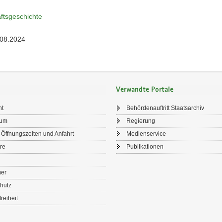
ftsgeschichte
.08.2024
Verwandte Portale
ht
Behördenauftritt Staatsarchiv
sum
Regierung
 Öffnungszeiten und Anfahrt
Medienservice
re
Publikationen
mer
hutz
freiheit