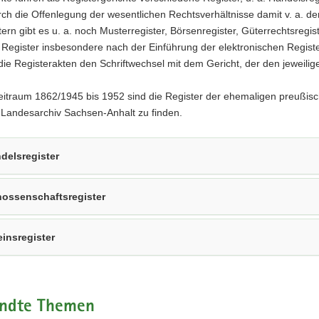
ht
ch die Offenlegung der wesentlichen Rechtsverhältnisse damit v. a. de
tern gibt es u. a. noch Musterregister, Börsenregister, Güterrechtsregis
 Register insbesondere nach der Einführung der elektronischen Regist
die Registerakten den Schriftwechsel mit dem Gericht, der den jeweilig
itraum 1862/1945 bis 1952 sind die Register der ehemaligen preußisc
 Landesarchiv Sachsen-Anhalt zu finden.
delsregister
ossenschaftsregister
einsregister
ndte Themen