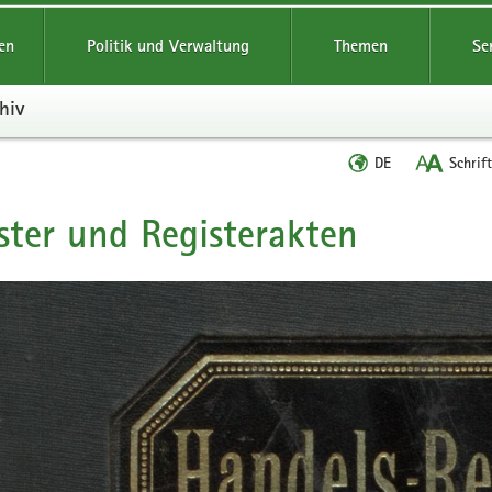
reifende
en
Politik und Verwaltung
Themen
Se
hiv
Sprache
DE
Schrif
wechseln
ster und Registerakten
t