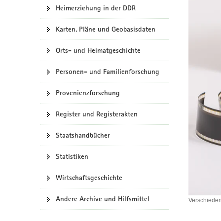
N
Heimerziehung in der DDR
a
v
Karten, Pläne und Geobasisdaten
i
g
Orts- und Heimatgeschichte
a
t
Personen- und Familienforschung
i
o
Provenienzforschung
n
Register und Registerakten
Staatshandbücher
Statistiken
Wirtschaftsgeschichte
Andere Archive und Hilfsmittel
Verschieden
Verschied
Datenträg