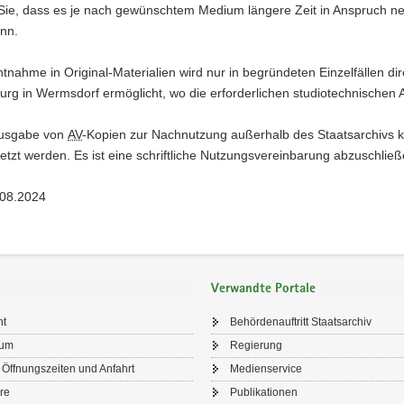
Sie, dass es je nach gewünschtem Medium längere Zeit in Anspruch neh
nn.
htnahme in Original-Materialien wird nur in begründeten Einzelfällen d
urg in Wermsdorf ermöglicht, wo die erforderlichen studiotechnischen
ausgabe von
AV
-Kopien zur Nachnutzung außerhalb des Staatsarchivs 
rletzt werden. Es ist eine schriftliche Nutzungsvereinbarung abzuschließ
.08.2024
Verwandte Portale
ht
Behördenauftritt Staatsarchiv
sum
Regierung
 Öffnungszeiten und Anfahrt
Medienservice
re
Publikationen