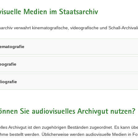
lle
isuelle Medien im Staatsarchiv
hes
iv,
archiv verwahrt kinematografische, videografische und Schall-Archiva
).
ematografie
eografie
iografie
nnen Sie audiovisuelles Archivgut nutzen?
lles Archivgut ist den zugehörigen Beständen zugeordnet. Es kann übe
hme bestellt werden. Üblicherweise werden audiovisuelle Medien in Fo