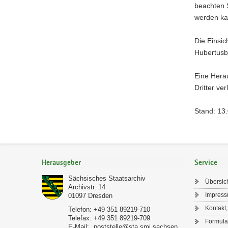
beachten 
werden ka
Die Einsic
Hubertusb
Eine Her
Dritter ve
Stand: 13
Footer-
Bereich
Herausgeber
Service
Sächsisches Staatsarchiv
Übersic
Archivstr. 14
Impres
01097
Dresden
Kontakt,
Telefon:
+49 351 89219-710
Telefax:
+49 351 89219-709
Formula
E-Mail:
poststelle@sta.smi.sachsen.