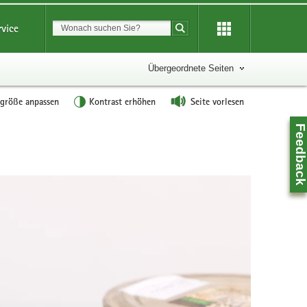
Suchbegriff
rvice
Suche starten
Übergeordnete Seiten
tgröße anpassen
Kontrast erhöhen
Seite vorlesen
Feedbac
Z
0