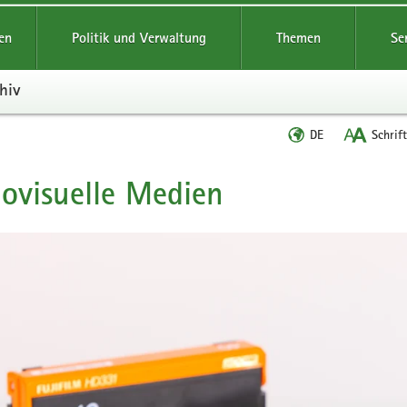
reifende
en
Politik und Verwaltung
Themen
Se
hiv
Sprache
DE
Schrif
wechseln
ovisuelle Medien
t