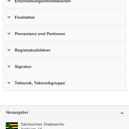
Erschließungsinformationen
Findmittel
Provenienz und Pertinenz
Registraturbildner
Signatur
Tektonik, Tektonikgruppe
Footer-
Herausgeber
Bereich
Sächsisches Staatsarchiv