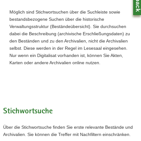
N
a
Möglich sind Stichwortsuchen über die Suchleiste sowie
v
bestandsbezogene Suchen über die historische
i
Verwaltungsstruktur (Beständeübersicht). Sie durchsuchen
g
dabei die Beschreibung (archivische Erschließungsdaten) zu
a
den Beständen und zu den Archivalien, nicht die Archivalien
t
selbst. Diese werden in der Regel im Lesesaal eingesehen.
i
Nur wenn ein Digitalisat vorhanden ist, können Sie Akten,
Z
o
Karten oder andere Archivalien online nutzen.
0
n
Stichwortsuche
Über die Stichwortsuche finden Sie erste relevante Bestände und
Archivalien. Sie können die Treffer mit Nachfiltern einschränken.