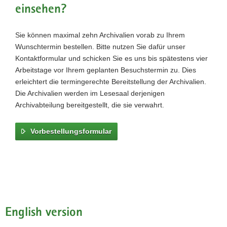
N
einsehen?
a
v
Z
Sie können maximal zehn Archivalien vorab zu Ihrem
i
0
Wunschtermin bestellen. Bitte nutzen Sie dafür unser
g
Kontaktformular und schicken Sie es uns bis spätestens vier
a
Arbeitstage vor Ihrem geplanten Besuchstermin zu. Dies
t
erleichtert die termingerechte Bereitstellung der Archivalien.
i
Die Archivalien werden im Lesesaal derjenigen
o
Archivabteilung bereitgestellt, die sie verwahrt.
n
Vorbestellungsformular
English version