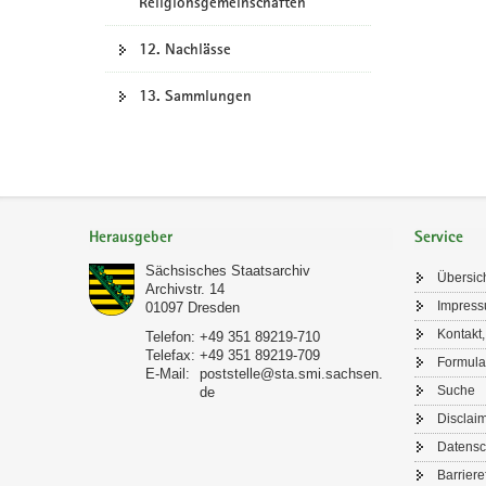
Religionsgemeinschaften
12. Nachlässe
13. Sammlungen
Footer-
Bereich
Herausgeber
Service
Sächsisches Staatsarchiv
Übersic
Archivstr. 14
Impres
01097
Dresden
Kontakt,
Telefon:
+49 351 89219-710
Telefax:
+49 351 89219-709
Formula
E-Mail:
poststelle@sta.smi.sachsen.
Suche
de
Disclai
Datensc
Barriere