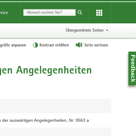
Suchbegriff
rvice
Suche starten
Übergeordnete Seiten
tgröße anpassen
Kontrast erhöhen
Seite vorlesen
Feedbac
gen Angelegenheiten
m der auswärtigen Angelegenheiten, Nr. 9563 a
Z
0