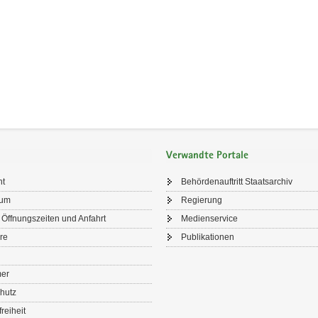
Verwandte Portale
ht
Behördenauftritt Staatsarchiv
sum
Regierung
 Öffnungszeiten und Anfahrt
Medienservice
re
Publikationen
mer
hutz
freiheit