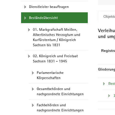
N
a
Dienstleister beauftragen
v
Objektd
Beständeübersicht
i
g
01. Markgrafschaft Meißen,
a
Verleih
Albertinisches Herzogtum und
t
und umg
Kurfürstentum / Königreich
i
Sachsen bis 1831
o
Registr
n
02. Königreich und Freistaat
Sachsen 1831 - 1945
Gliederung
Parlamentarische
Körperschaften
Bes
Gesamtbehörden und
nachgeordnete Einrichtungen
Fachbehörden und
nachgeordnete Einrichtungen