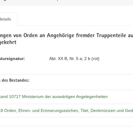
etails
ungen von Orden an Angehörige fremder Truppenteile au
ekehrt
atursignatur:
Abt. XX B, Nr. 5 a; 2 b (rot)
 des Bestandes:
tand 10717 Ministerium der auswärtigen Angelegenheiten
18 Orden, Ehren- und Erinnerungszeichen, Titel, Denkmünzen und Ged