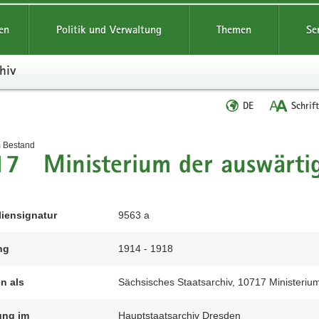
reifende
en
Politik und Verwaltung
Themen
Se
hiv
Sprache
DE
Schrif
wechseln
t
m Bestand
17 Ministerium der auswärti
liensignatur
9563 a
ng
1914 - 1918
en als
Sächsisches Staatsarchiv, 10717 Ministeriu
ung im
Hauptstaatsarchiv Dresden