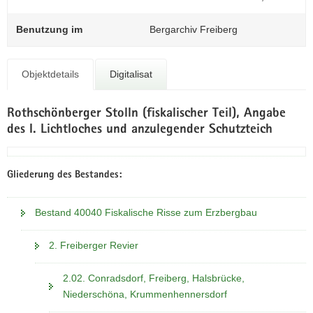
N
a
Benutzung im
Bergarchiv Freiberg
v
i
g
Objektdetails
Digitalisat
a
t
Rothschönberger Stolln (fiskalischer Teil), Angabe
i
des I. Lichtloches und anzulegender Schutzteich
o
n
Gliederung des Bestandes:
Bestand 40040 Fiskalische Risse zum Erzbergbau
2. Freiberger Revier
2.02. Conradsdorf, Freiberg, Halsbrücke,
Niederschöna, Krummenhennersdorf