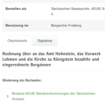
N
a
Bestellen als
Sächsisches Staatsarchiv, 40145 St
v
4
i
g
Benutzung im
Bergarchiv Freiberg
a
t
i
Objektdetails
Digitalisat
o
n
Rechnung über an das Amt Hohnstein, das Vorwerk
Lohmen und die Kirche zu Königstein bezahlte und
eingerechnete Bergzinsen
Gliederung des Bestandes:
Bestand 40145 Steinbrecherinnungen der Sächsischen
Schweiz